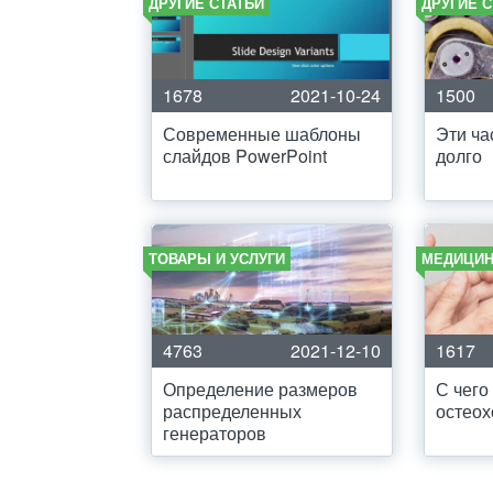
ДРУГИЕ СТАТЬИ
ДРУГИЕ С
1678
2021-10-24
1500
Современные шаблоны
Эти ча
слайдов PowerPoint
долго
ТОВАРЫ И УСЛУГИ
МЕДИЦИН
4763
2021-12-10
1617
Определение размеров
С чего
распределенных
остеох
генераторов