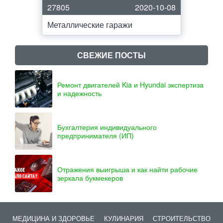
27805
2020-10-08
Металлические гаражи
СВЕЖИЕ ПОСТЫ
Ремонт двигателей Kia и Hyundai экспертиза
и надежность
Бухгалтерия индивидуального
предпринимателя (ИП)
Отражения выигрыша и как найти рабочие
зеркала букмекеров
МЕДИЦИНА И ЗДОРОВЬЕ
КУЛИНАРИЯ
СТРОИТЕЛЬСТВО