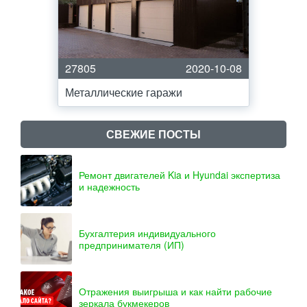
27805
2020-10-08
Металлические гаражи
СВЕЖИЕ ПОСТЫ
Ремонт двигателей Kia и Hyundai экспертиза
и надежность
Бухгалтерия индивидуального
предпринимателя (ИП)
Отражения выигрыша и как найти рабочие
зеркала букмекеров