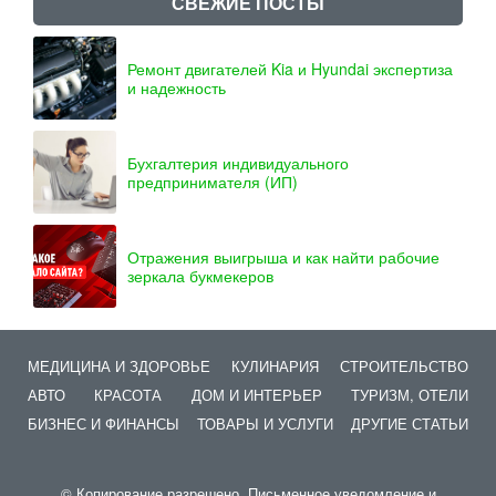
СВЕЖИЕ ПОСТЫ
Ремонт двигателей Kia и Hyundai экспертиза
и надежность
Бухгалтерия индивидуального
предпринимателя (ИП)
Отражения выигрыша и как найти рабочие
зеркала букмекеров
МЕДИЦИНА И ЗДОРОВЬЕ
КУЛИНАРИЯ
СТРОИТЕЛЬСТВО
АВТО
КРАСОТА
ДОМ И ИНТЕРЬЕР
ТУРИЗМ, ОТЕЛИ
БИЗНЕС И ФИНАНСЫ
ТОВАРЫ И УСЛУГИ
ДРУГИЕ СТАТЬИ
© Копирование разрешено. Письменное уведомление и