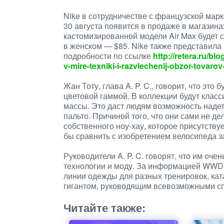
Nike в сотрудничестве с французской марк
30 августа появится в продаже в магазинах
кастомизированной модели Air Max будет 
в женском — $85. Nike также представила
подробности по ссылке
http://retera.ru/b
v-mire-texniki-i-razvlechenij-obzor-tovarov-
Жан Тоту, глава A. P. C., говорит, что это
цветовой гаммой. В коллекции будут класс
массы. Это даст людям возможность надет
пальто. Причиной того, что они сами не дел
собственного ноу-хау, которое присутствуе
бы сравнить с изобретением велосипеда з
Руководители A. P. C. говорят, что им оче
технологии и моду. За информацией WWD, 
линии одежды для разных тренировок, кат
гигантом, руководящим всевозможными с
Читайте также: