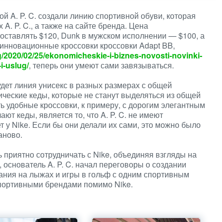
ой A. P. C. создали линию спортивной обуви, которая
 A. P. C., а также на сайте бренда. Цена
составлять $120, Dunk в мужском исполнении — $100, а
 инновационные кроссовки кроссовки Adapt BB,
log/2020/02/25/ekonomicheskie-i-biznes-novosti-novinki-
i-uslug/
, теперь они умеют сами завязываться.
 будет линия унисекс в разных размерах с общей
ические кеды, которые не станут выделяться из общей
ь удобные кроссовки, к примеру, с дорогим элегантным
ают кеды, является то, что A. P. C. не имеют
т у Nike. Если бы они делали их сами, это можно было
аново.
нь приятно сотрудничать с Nike, объединяя взгляды на
основатель A. P. C. начал переговоры о создании
ания на лыжах и игры в гольф с одним спортивным
портивными брендами помимо Nike.