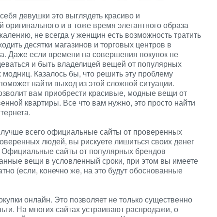
ебя девушки это выглядеть красиво и
й оригинального и в тоже время элегантного образа
жалению, не всегда у женщин есть возможность тратить
ходить десятки магазинов и торговых центров в
а. Даже если времени на совершения покупок не
одеваться и быть владелицей вещей от популярных
 модниц. Казалось бы, что решить эту проблему
поможет найти выход из этой сложной ситуации.
озволит вам приобрести красивые, модные вещи от
енной квартиры. Все что вам нужно, это просто найти
тернета.
ть лучше всего официальные сайты от проверенных
оверенных людей, вы рискуете лишиться своих денег
. Официальные сайты от популярных брендов
занные вещи в условленный сроки, при этом вы имеете
тно (если, конечно же, на это будут обоснованные
купки онлайн. Это позволяет не только существенно
ньги. На многих сайтах устраивают распродажи, о