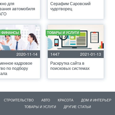
жно для
Серафим Саровский
вания автомобиля
чудотворец
АГО
И ФИНАНСЫ
ТОВАРЫ И УСЛУГИ
2020-11-14
1447
2021-01-13
менное кадровое
Раскрутка сайта в
тво по подбору
поисковых системах
нала
СТРОИТЕЛЬСТВО
АВТО
КРАСОТА
ДОМ И ИНТЕРЬЕР
ТОВАРЫ И УСЛУГИ
ДРУГИЕ СТАТЬИ